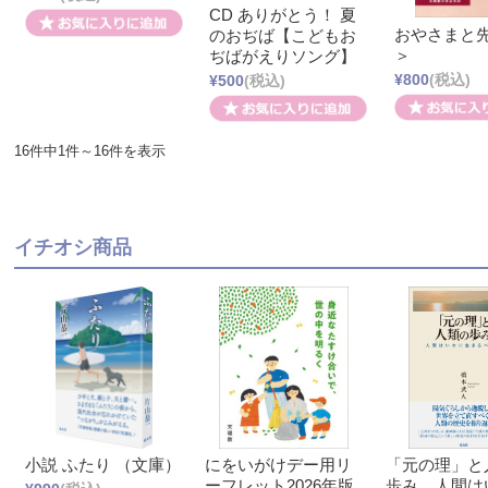
CD ありがとう！ 夏
おやさまと先
のおぢば【こどもお
＞
ぢばがえりソング】
¥800
(税込)
¥500
(税込)
16件中1件～16件を表示
イチオシ商品
小説 ふたり （文庫）
にをいがけデー用リ
「元の理」と
ーフレット2026年版
歩み 人間は