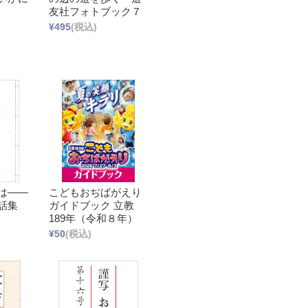
友社フォトブック７
¥495
(税込)
は――
こどもおぢばがえり
話集
ガイドブック 立教
189年（令和８年）
¥50
(税込)