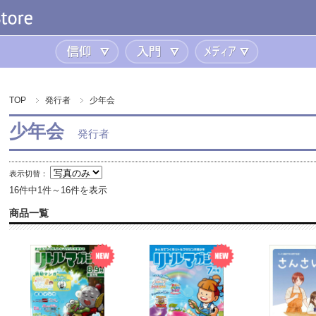
信仰
入門
メディア
TOP
発行者
少年会
少年会
発行者
表示切替：
16件中1件～16件を表示
商品一覧