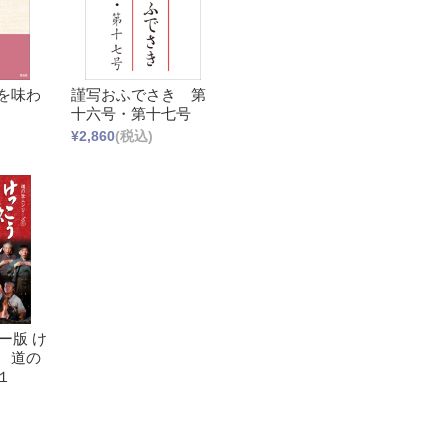
を味わ
謹写おふでさき 第
十六号・第十七号
¥2,860
(税込)
ー版 け
 道の
１