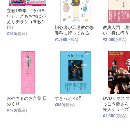
立教189年 （令和８
年）こどもおぢばが
えりチラシ（30枚1
組）
初心者が天理教の修
教典入門 理
養科に行ってみる。
い、身に行う
¥150
(税込)
¥1,980
(税込)
¥2,090
(税込)
おやさまのお言葉 日
すきっと 42号
DVDリマスタ
めくり
っこう源さん
¥880
(税込)
先人シリーズ
¥770
(税込)
¥1,650
(税込)