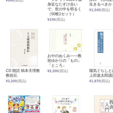
¥990
(税込)
身近なたすけ合い
生きるべきか
で、世の中を明るく
¥1,540
(税込)
（50枚1セット）
¥150
(税込)
おやのぬくみ――教
祖ゆかりの「もの」
「ところ」
CD 朗読 稿本天理教
陽気ぐらしと
¥2,200
(税込)
教祖伝
上田嘉太郎講
¥2,200
(税込)
¥1,870
(税込)