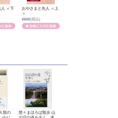
人 ＜下
おやさまと先人 ＜上
＞
¥800
(税込)
人類の
悠々まほろば散歩 山
いかに
の辺の道を歩く 道