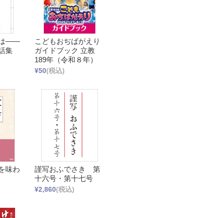
は――
こどもおぢばがえり
話集
ガイドブック 立教
189年（令和８年）
¥50
(税込)
を味わ
謹写おふでさき 第
十六号・第十七号
¥2,860
(税込)