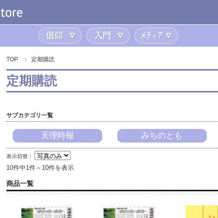
信仰
入門
メディア
TOP
定期購読
定期購読
サブカテゴリ一覧
天理時報
みちのとも
表示切替：
10件中1件～10件を表示
商品一覧