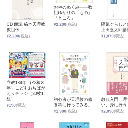
おやのぬくみ――教
祖ゆかりの「もの」
「ところ」
CD 朗読 稿本天理教
陽気ぐらしと
¥2,200
(税込)
教祖伝
上田嘉太郎講
¥2,200
(税込)
¥1,870
(税込)
立教189年 （令和８
年）こどもおぢばが
えりチラシ（30枚1
組）
初心者が天理教の修
教典入門 理
養科に行ってみる。
い、身に行う
¥150
(税込)
¥1,980
(税込)
¥2,090
(税込)