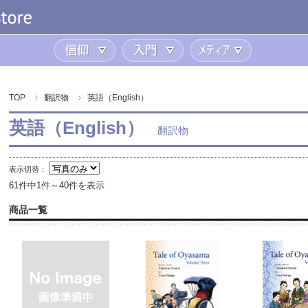
信仰
入門
メディア
TOP
翻訳物
英語（English）
英語（English）
翻訳物
表示切替：
61件中1件～40件を表示
商品一覧