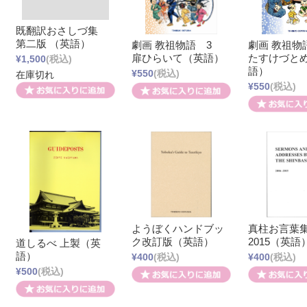
既翻訳おさしづ集
第二版 （英語）
劇画 教祖物語 3
劇画 教祖
扉ひらいて（英語）
たすけづと
¥1,500
(税込)
語）
¥550
(税込)
在庫切れ
¥550
(税込)
ようぼくハンドブッ
真柱お言葉集 
ク改訂版（英語）
2015（英語
道しるべ 上製（英
語）
¥400
(税込)
¥400
(税込)
¥500
(税込)