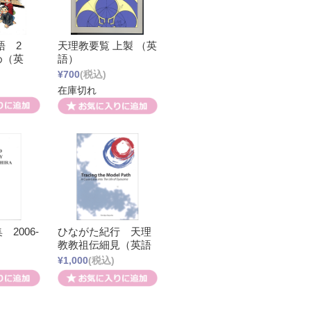
物語 2
天理教要覧 上製 （英
め（英
語）
¥700
(税込)
在庫切れ
2006-
ひながた紀行 天理
）
教教祖伝細見（英語
¥1,000
(税込)