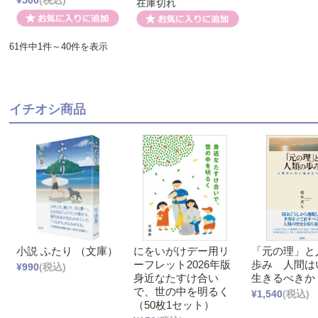
¥500
(税込)
在庫切れ
61件中1件～40件を表示
イチオシ商品
小説 ふたり （文庫）
にをいがけデー用リ
「元の理」と
ーフレット2026年版
歩み 人間は
¥990
(税込)
身近なたすけ合い
生きるべきか
で、世の中を明るく
¥1,540
(税込)
（50枚1セット）