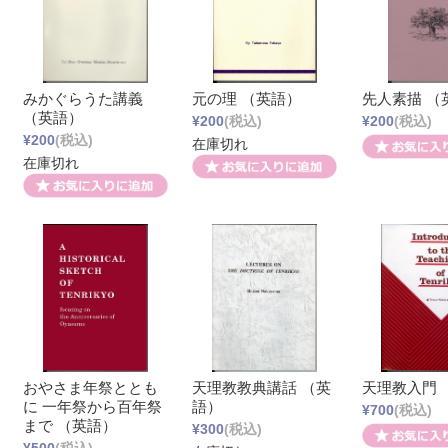
みかぐらうた講義
元の理 （英語）
先人素描 （
（英語）
¥200
(税込)
¥200
(税込)
¥200
(税込)
在庫切れ
在庫切れ
おやさま年祭ととも
天理教教典講話 （英
天理教入門 
に 一年祭から百年祭
語）
¥700
(税込)
まで （英語）
¥300
(税込)