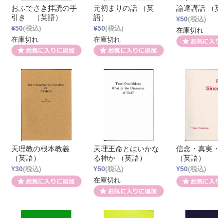
おふでさき拝読の手
元初まりの話 （英
諭達講話 （
引き （英語）
語）
¥50
(税込)
¥50
(税込)
¥50
(税込)
在庫切れ
在庫切れ
在庫切れ
天理教の根本教義
天理王命とはいかな
信念・真実
（英語）
る神か （英語）
（英語）
¥30
(税込)
¥50
(税込)
¥50
(税込)
在庫切れ