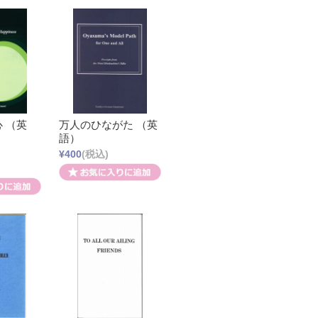
 （英
万人のひながた （英
語）
¥400
(税込)