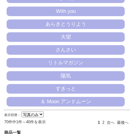
With you
あらきとうりよう
大望
さんさい
リトルマガジン
陽気
すきっと
＆ Moon アンドムーン
表示切替：
70件中1件～40件を表示
1
2
次へ
最後へ
商品一覧