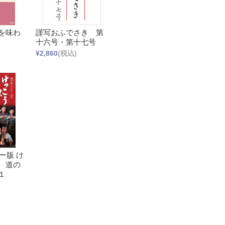
を味わ
謹写おふでさき 第
十六号・第十七号
¥2,860
(税込)
ー版 け
 道の
１