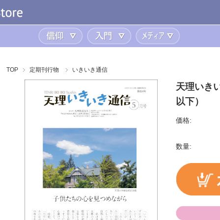
信仰
入門
メディア
TOP
定期刊行物
いきいき通信
天理いきい
以下）
価格:
数量: