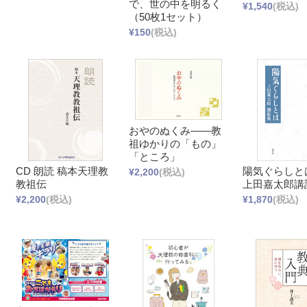
で、世の中を明るく
¥1,540
(税込)
（50枚1セット）
¥150
(税込)
おやのぬくみ――教
祖ゆかりの「もの」
「ところ」
CD 朗読 稿本天理教
陽気ぐらしと
¥2,200
(税込)
教祖伝
上田嘉太郎講
¥2,200
(税込)
¥1,870
(税込)