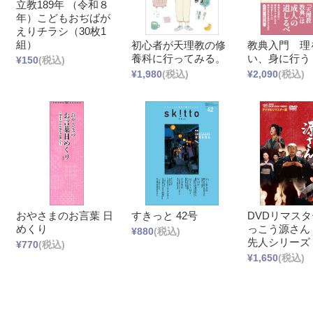
立教189年 （令和８
年）こどもおぢばが
えりチラシ（30枚1
組）
初心者が天理教の修
教典入門 理
養科に行ってみる。
い、身に行う
¥150
(税込)
¥1,980
(税込)
¥2,090
(税込)
おやさまのお言葉 日
すきっと 42号
DVDリマスタ
めくり
っこう源さん
¥880
(税込)
先人シリーズ
¥770
(税込)
¥1,650
(税込)