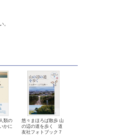
い。
人類の
悠々まほろば散歩 山
いかに
の辺の道を歩く 道
友社フォトブック７