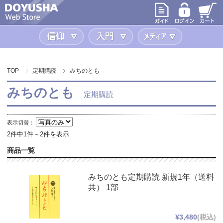
信仰
入門
メディア
TOP
定期購読
みちのとも
みちのとも
定期購読
表示切替：
2件中1件～2件を表示
商品一覧
みちのとも定期購読 新規1年（送料
共） 1部
¥3,480
(税込)