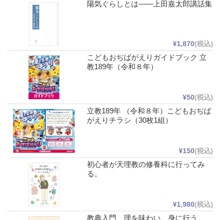
陽気ぐらしとは――上田嘉太郎講話集
¥1,870
(税込)
こどもおぢばがえりガイドブック 立
教189年（令和８年）
¥50
(税込)
立教189年 （令和８年）こどもおぢば
がえりチラシ（30枚1組）
¥150
(税込)
初心者が天理教の修養科に行ってみ
る。
¥1,980
(税込)
教典入門 理を味わい、身に行う