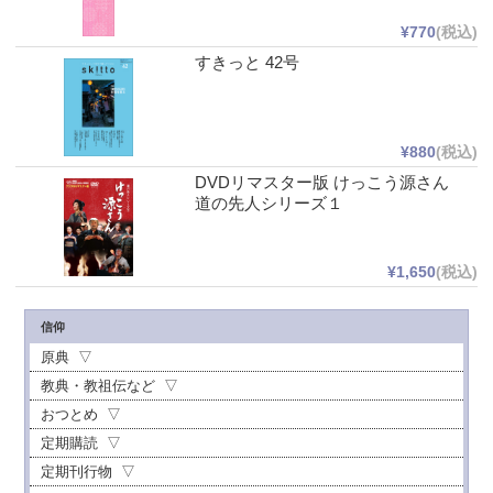
¥770
(税込)
すきっと 42号
¥880
(税込)
DVDリマスター版 けっこう源さん
道の先人シリーズ１
¥1,650
(税込)
信仰
原典
教典・教祖伝など
おつとめ
定期購読
定期刊行物