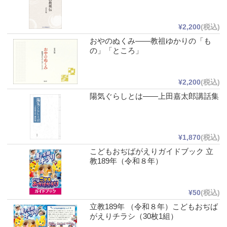
¥2,200
(税込)
おやのぬくみ――教祖ゆかりの「も
の」「ところ」
¥2,200
(税込)
陽気ぐらしとは――上田嘉太郎講話集
¥1,870
(税込)
こどもおぢばがえりガイドブック 立
教189年（令和８年）
¥50
(税込)
立教189年 （令和８年）こどもおぢば
がえりチラシ（30枚1組）