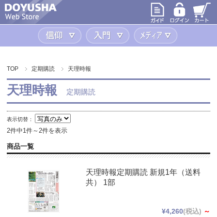
信仰
入門
メディア
TOP
定期購読
天理時報
天理時報
定期購読
表示切替：
2件中1件～2件を表示
商品一覧
天理時報定期購読 新規1年（送料
共） 1部
¥4,260
(税込)
～