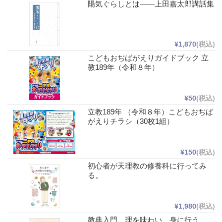
陽気ぐらしとは――上田嘉太郎講話集
¥1,870
(税込)
こどもおぢばがえりガイドブック 立
教189年（令和８年）
¥50
(税込)
立教189年 （令和８年）こどもおぢば
がえりチラシ（30枚1組）
¥150
(税込)
初心者が天理教の修養科に行ってみ
る。
¥1,980
(税込)
教典入門 理を味わい、身に行う