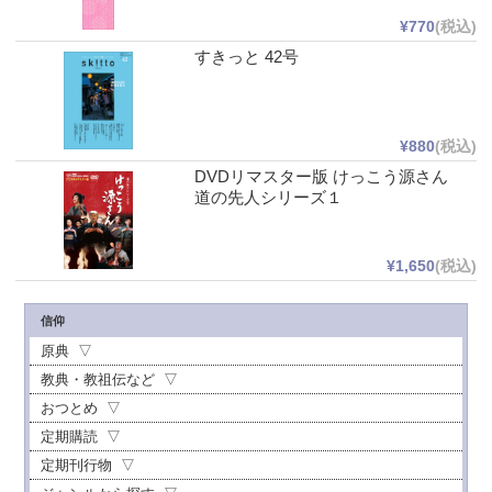
¥770
(税込)
すきっと 42号
¥880
(税込)
DVDリマスター版 けっこう源さん
道の先人シリーズ１
¥1,650
(税込)
信仰
原典
教典・教祖伝など
おつとめ
定期購読
定期刊行物