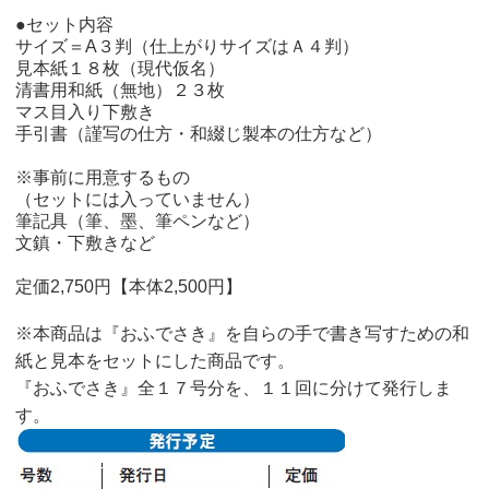
●セット内容
サイズ＝A３判（仕上がりサイズはＡ４判）
見本紙１８枚（現代仮名）
清書用和紙（無地）２３枚
マス目入り下敷き
手引書（謹写の仕方・和綴じ製本の仕方など）
※事前に用意するもの
（セットには入っていません）
筆記具（筆、墨、筆ペンなど）
文鎮・下敷きなど
定価2,750円【本体2,500円】
※本商品は『おふでさき』を自らの手で書き写すための和
紙と見本をセットにした商品です。
『おふでさき』全１７号分を、１１回に分けて発行しま
す。