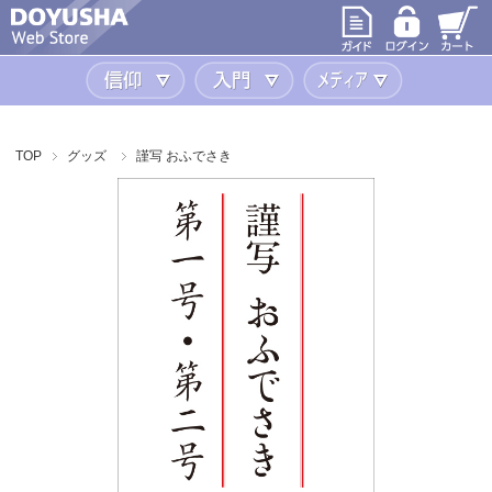
信仰
入門
メディア
TOP
グッズ
謹写 おふでさき