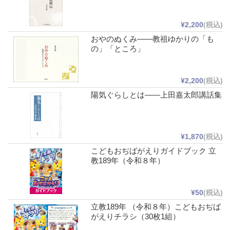
¥2,200
(税込)
おやのぬくみ――教祖ゆかりの「も
の」「ところ」
¥2,200
(税込)
陽気ぐらしとは――上田嘉太郎講話集
¥1,870
(税込)
こどもおぢばがえりガイドブック 立
教189年（令和８年）
¥50
(税込)
立教189年 （令和８年）こどもおぢば
がえりチラシ（30枚1組）