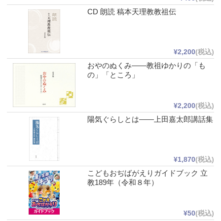
CD 朗読 稿本天理教教祖伝
¥2,200
(税込)
おやのぬくみ――教祖ゆかりの「も
の」「ところ」
¥2,200
(税込)
陽気ぐらしとは――上田嘉太郎講話集
¥1,870
(税込)
こどもおぢばがえりガイドブック 立
教189年（令和８年）
¥50
(税込)