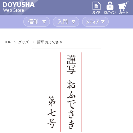
信仰
入門
メディア
TOP
グッズ
謹写 おふでさき