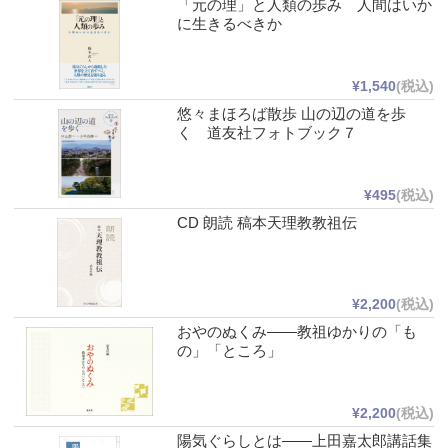
「元の理」と人類の歩み 人間はいか
に生きるべきか
¥1,540
(税込)
悠々まほろば散歩 山の辺の道を歩
く 道友社フォトブック７
¥495
(税込)
CD 朗読 稿本天理教教祖伝
¥2,200
(税込)
おやのぬくみ――教祖ゆかりの「も
の」「ところ」
¥2,200
(税込)
陽気ぐらしとは――上田嘉太郎講話集