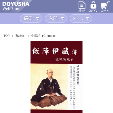
信仰
入門
メディア
TOP
翻訳物
中国語（Chinese）