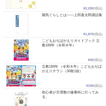
¥2,200
(税込)
陽気ぐらしとは――上田嘉太郎講話集
¥1,870
(税込)
こどもおぢばがえりガイドブック 立
教189年（令和８年）
¥50
(税込)
立教189年 （令和８年）こどもおぢば
がえりチラシ（30枚1組）
¥150
(税込)
初心者が天理教の修養科に行ってみ
る。