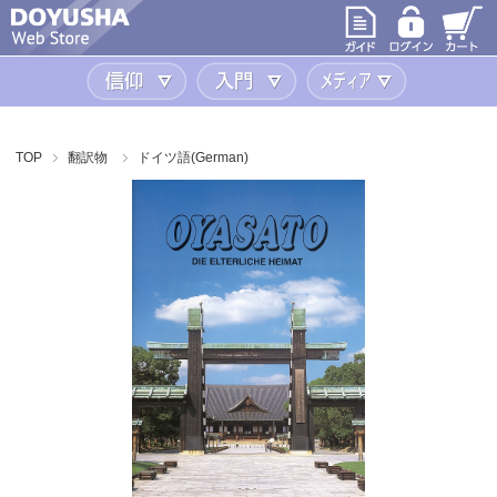
信仰
入門
メディア
TOP
翻訳物
ドイツ語(German)