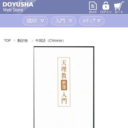
信仰
入門
メディア
TOP
翻訳物
中国語（Chinese）