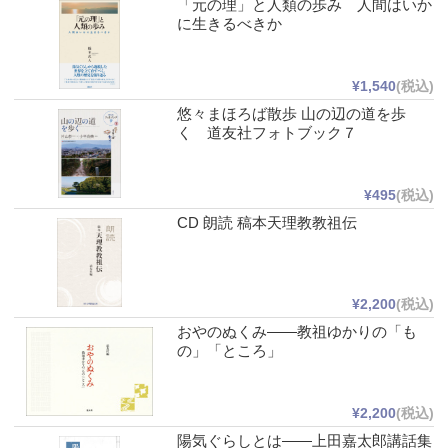
「元の理」と人類の歩み 人間はいか
に生きるべきか
¥1,540
(税込)
悠々まほろば散歩 山の辺の道を歩
く 道友社フォトブック７
¥495
(税込)
CD 朗読 稿本天理教教祖伝
¥2,200
(税込)
おやのぬくみ――教祖ゆかりの「も
の」「ところ」
¥2,200
(税込)
陽気ぐらしとは――上田嘉太郎講話集