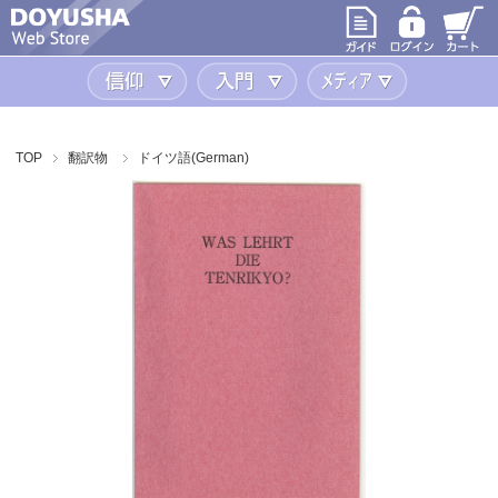
信仰
入門
メディア
TOP
翻訳物
ドイツ語(German)