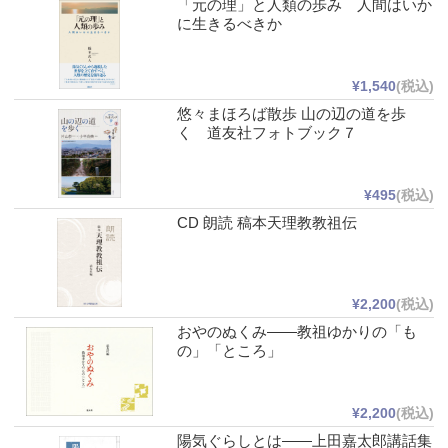
「元の理」と人類の歩み 人間はいか
に生きるべきか
¥1,540
(税込)
悠々まほろば散歩 山の辺の道を歩
く 道友社フォトブック７
¥495
(税込)
CD 朗読 稿本天理教教祖伝
¥2,200
(税込)
おやのぬくみ――教祖ゆかりの「も
の」「ところ」
¥2,200
(税込)
陽気ぐらしとは――上田嘉太郎講話集