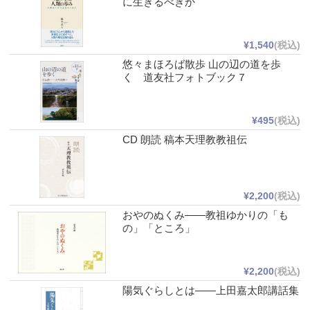
に生きるべきか
¥1,540
(税込)
悠々まほろば散歩 山の辺の道を歩
く 道友社フォトブック７
¥495
(税込)
CD 朗読 稿本天理教教祖伝
¥2,200
(税込)
おやのぬくみ――教祖ゆかりの「も
の」「ところ」
¥2,200
(税込)
陽気ぐらしとは――上田嘉太郎講話集