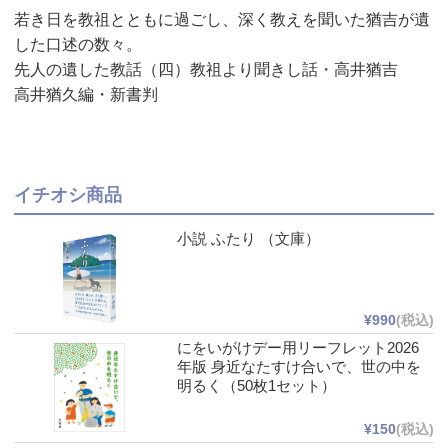
若き日を教祖とともに過ごし、深く教えを聞いた猶吉が遺
した口述の数々。
先人の遺した教話（四）教祖より聞きし話・高井猶吉
高井猶久編・新書判
イチオシ商品
小説 ふたり （文庫）
¥990
(税込)
にをいがけデー用リーフレット2026
年版 身近なたすけ合いで、世の中を
明るく（50枚1セット）
¥150
(税込)