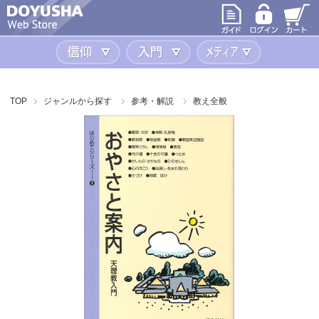
信仰
入門
メディア
TOP
ジャンルから探す
参考・解説
教え全般