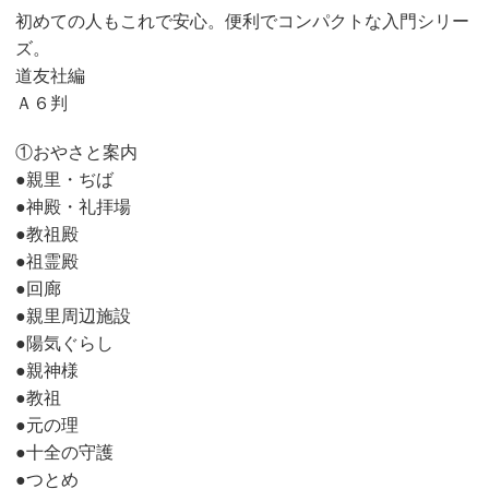
初めての人もこれで安心。便利でコンパクトな入門シリー
ズ。
道友社編
Ａ６判
①おやさと案内
●親里・ぢば
●神殿・礼拝場
●教祖殿
●祖霊殿
●回廊
●親里周辺施設
●陽気ぐらし
●親神様
●教祖
●元の理
●十全の守護
●つとめ