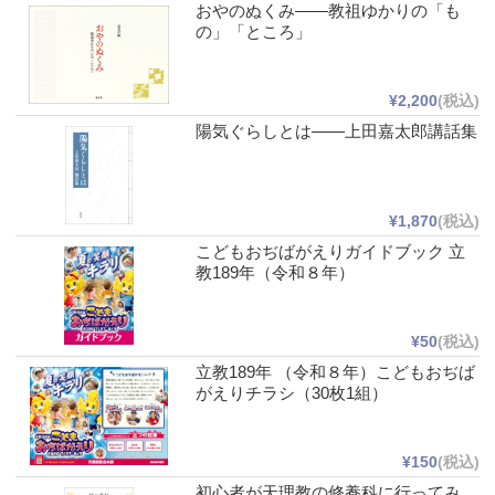
おやのぬくみ――教祖ゆかりの「も
の」「ところ」
¥2,200
(税込)
陽気ぐらしとは――上田嘉太郎講話集
¥1,870
(税込)
こどもおぢばがえりガイドブック 立
教189年（令和８年）
¥50
(税込)
立教189年 （令和８年）こどもおぢば
がえりチラシ（30枚1組）
¥150
(税込)
初心者が天理教の修養科に行ってみ