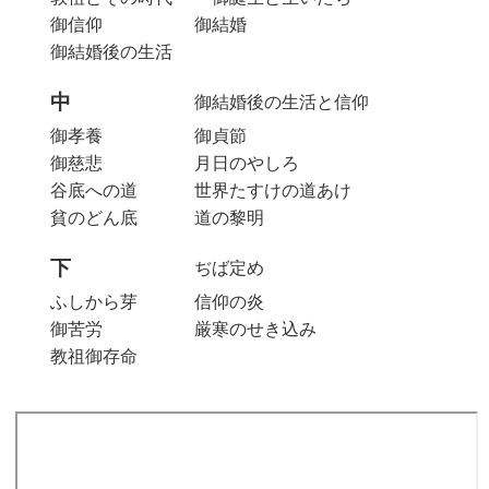
御信仰
御結婚
御結婚後の生活
中
御結婚後の生活と信仰
御孝養
御貞節
御慈悲
月日のやしろ
谷底への道
世界たすけの道あけ
貧のどん底
道の黎明
下
ぢば定め
ふしから芽
信仰の炎
御苦労
厳寒のせき込み
教祖御存命