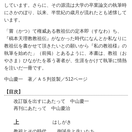
しています。さらに、その源流は大学の卒業論文の執筆時
にさかのぼり、以来、半世紀の歳月が流れたとも述懐して
います。
「嘗（かつ）て権威ある教祖伝の定本即（すなわ）ち、
『稿本天理教教祖伝』がなかった時代になんとか私なりに
教祖伝を書かせて頂きたいとの願いから『私の教祖様』の
執筆を始めた」（前掲）とあるように、本書は、教祖（お
やさま）ひながたを慕う著者が、生涯をかけて執筆に情熱
を注いだ一冊です。
中山慶一 著／Ａ５判並製／512ページ
【目次】
改訂版を出すにあたって 中山慶一
再刊にあたって 中山慶治
上
はしがき
教祖とその時代
御誕生と生いたち