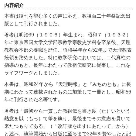
内容紹介
本書は復刊を望む多くの声に応え、教祖百二十年祭記念出
版として刊行されました。
著者は明治39（１９０６）年生まれ。昭和７（１９３２）
年に東京帝国大学文学部宗教学宗教史学科を卒業後、天理
教教会本部の要職を歴任、昭和44年から52年まで天理教表
統領を務めました。特に教学研究においては、二代真柱の
指導のもと、長年にわたって教祖伝研究に従事し、これを
ライフワークとしました。
本書は、昭和24年から『天理時報』と『みちのとも』に長
期にわたって連載されたものに加筆して一冊とし、昭和56
年に刊行された名著です。
著者は「最初から一貫した教祖伝を書き度（た）いという
熱意を以（もっ）て筆を執り、最後までその意志を貫いて
来たつもりである」（「改訂版を出すにあたって」から）
と述べ、執筆開始から出版に至るまで32年を費やしたと記