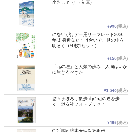
小説 ふたり （文庫）
¥990
(税込)
にをいがけデー用リーフレット2026
年版 身近なたすけ合いで、世の中を
明るく（50枚1セット）
¥150
(税込)
「元の理」と人類の歩み 人間はいか
に生きるべきか
¥1,540
(税込)
悠々まほろば散歩 山の辺の道を歩
く 道友社フォトブック７
¥495
(税込)
CD 朗読 稿本天理教教祖伝