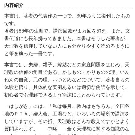
内容紹介
本書は、著者の代表作の一つで、30年ぶりに復刊したもの
です。
著者は86年の生涯で、講演回数が１万回を超え、また、文
書伝道にも長年携ってきました。本書はそうした著者が、
天理教を信仰していない人にも分かりやすく読めるように
と筆を執った一冊です。
本書では、夫婦、親子、嫁姑などの家庭問題をはじめ、天
理教の信仰の角目である、かしもの・かりものの理、いん
ねんの自覚、元の理、おつとめなどについて、著者自らの
体験と悟り、具体的な実例あるいは適切な例話を示して、
初心者でも理解できるよう簡潔にまとめられています。
「はしがき」には、「私は毎月、教内はもちろん、全国各
地のＰＴＡ、婦人会、工場など、いろいろの場所で講演を
していますが、その折、天理教はどんな教えですかとよく
質問されます。――中略――全く天理教に関する知識のな