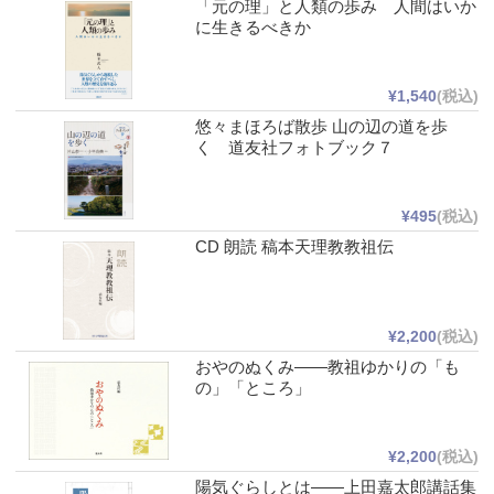
「元の理」と人類の歩み 人間はいか
に生きるべきか
¥1,540
(税込)
悠々まほろば散歩 山の辺の道を歩
く 道友社フォトブック７
¥495
(税込)
CD 朗読 稿本天理教教祖伝
¥2,200
(税込)
おやのぬくみ――教祖ゆかりの「も
の」「ところ」
¥2,200
(税込)
陽気ぐらしとは――上田嘉太郎講話集