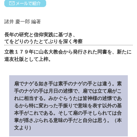
諸井 慶一郎 編著
長年の研究と信仰実践に基づき、
てをどりのうたとてぶりを深く考察
立教１７９年に山名大教会から発行された同書を、新たに
道友社版として上梓。
扇でナゲる如き手は素手のナゲの手とは違う。素
手のナゲの手は月日の述懐で、扇では立て扇がこ
れに相当する。みかぐらうたは皆神様の述懐であ
るから特に変わった手振りで意味を表す以外の基
本手がこれである。そして扇の手そしられては合
掌が揺さぶられる意味の手だと自分は思う。（本
文より）