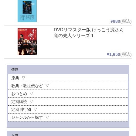
¥880
(税込)
DVDリマスター版 けっこう源さん
道の先人シリーズ１
¥1,650
(税込)
信仰
原典
教典・教祖伝など
おつとめ
定期購読
定期刊行物
ジャンルから探す
入門