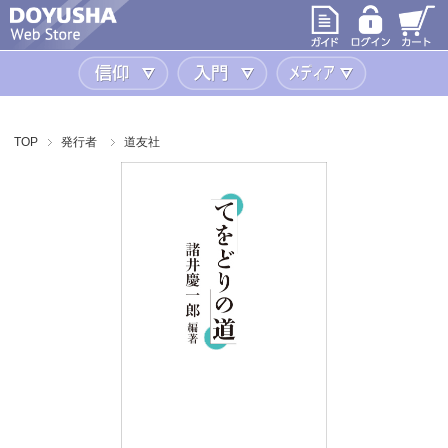
信仰
入門
メディア
TOP
発行者
道友社