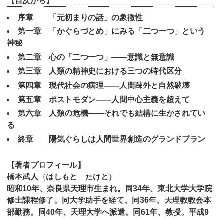
【目次から】
序章 「元初まりの話」の象徴性
第一章 「かぐらづとめ」にみる「二つ一つ」という
神秘
第二章 心の「二つ一つ」――意識と無意識
第三章 人類の精神史における三つの時代区分
第四章 現代社会の病理――人間疎外と自然破壊
第五章 ポストモダン――人間中心主義を超えて
第六章 人類の危機――それでも結構に生かされてい
る
終章 陽気ぐらしは人間世界創造のグランドプラン
【著者プロフィール】
橋本武人（はしもと たけと）
昭和10年、奈良県天理市生まれ。同34年、東北大学大学院
修士課程修了。同大学助手を経て、同36年、天理教教会本
部勤務。同40年、天理大学へ派遣。同61年、教授。平成9