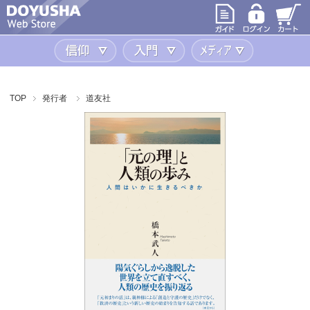
信仰
入門
メディア
TOP
発行者
道友社