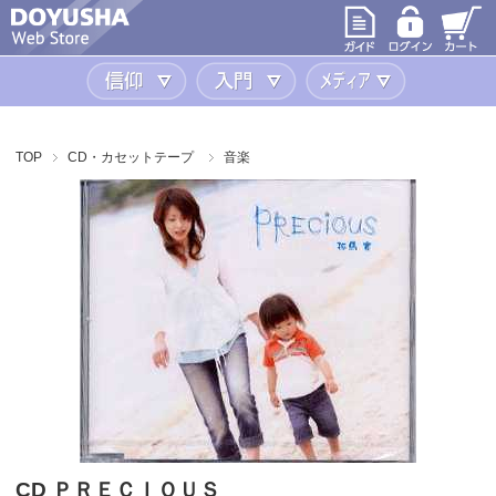
信仰
入門
メディア
TOP
CD・カセットテープ
音楽
CD ＰＲＥＣＩＯＵＳ