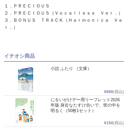
１．ＰＲＥＣＩＯＵＳ
２．ＰＲＥＣＩＯＵＳ（Ｖｏｃａｌｌｅｓｓ Ｖｅｒ．）
３．ＢＯＮＵＳ ＴＲＡＣＫ（Ｈａｒｍｏｎｉｃａ Ｖｅ
ｒ．）
イチオシ商品
小説 ふたり （文庫）
¥990
(税込)
にをいがけデー用リーフレット2026
年版 身近なたすけ合いで、世の中を
明るく（50枚1セット）
¥150
(税込)