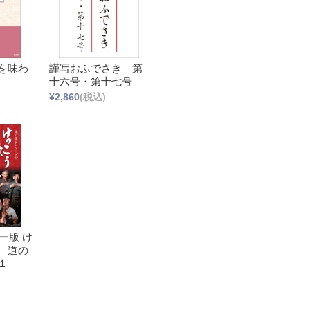
を味わ
謹写おふでさき 第
十六号・第十七号
¥2,860
(税込)
ー版 け
 道の
１