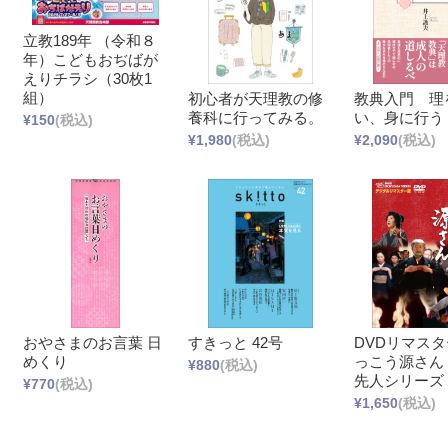
立教189年 （令和８
年）こどもおぢばが
えりチラシ（30枚1
組）
初心者が天理教の修
教典入門 理
養科に行ってみる。
い、身に行う
¥150
(税込)
¥1,980
(税込)
¥2,090
(税込)
おやさまのお言葉 日
すきっと 42号
DVDリマスタ
めくり
っこう源さん
¥880
(税込)
先人シリーズ
¥770
(税込)
¥1,650
(税込)