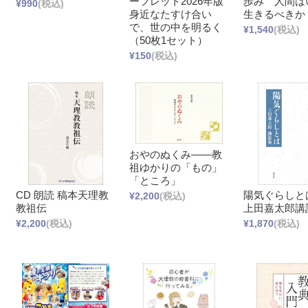
ーフレット2026年版
歩み 人間は
¥990
(税込)
身近なたすけ合い
生きるべきか
で、世の中を明るく
¥1,540
(税込)
（50枚1セット）
¥150
(税込)
おやのぬくみ――教
祖ゆかりの「もの」
「ところ」
CD 朗読 稿本天理教
陽気ぐらしと
¥2,200
(税込)
教祖伝
上田嘉太郎講
¥2,200
(税込)
¥1,870
(税込)