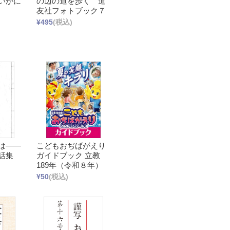
いかに
の辺の道を歩く 道
友社フォトブック７
¥495
(税込)
は――
こどもおぢばがえり
話集
ガイドブック 立教
189年（令和８年）
¥50
(税込)