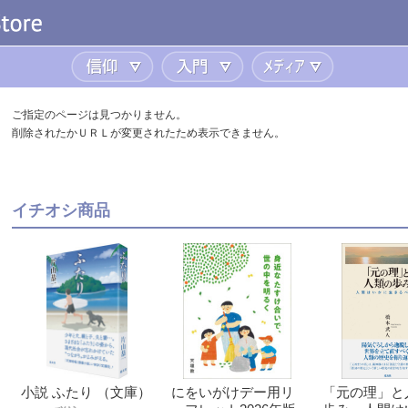
信仰
入門
メディア
ご指定のページは見つかりません。
削除されたかＵＲＬが変更されたため表示できません。
イチオシ商品
小説 ふたり （文庫）
にをいがけデー用リ
「元の理」と