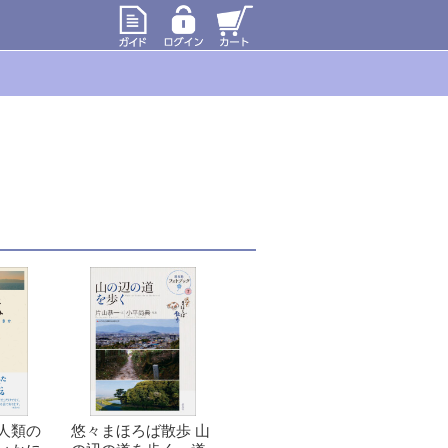
人類の
悠々まほろば散歩 山