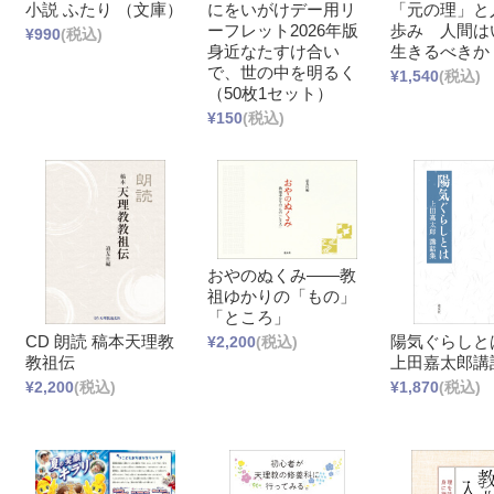
小説 ふたり （文庫）
にをいがけデー用リ
「元の理」と
ーフレット2026年版
歩み 人間は
¥990
(税込)
身近なたすけ合い
生きるべきか
で、世の中を明るく
¥1,540
(税込)
（50枚1セット）
¥150
(税込)
おやのぬくみ――教
祖ゆかりの「もの」
「ところ」
CD 朗読 稿本天理教
陽気ぐらしと
¥2,200
(税込)
教祖伝
上田嘉太郎講
¥2,200
(税込)
¥1,870
(税込)