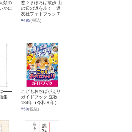
人類の
悠々まほろば散歩 山
いかに
の辺の道を歩く 道
友社フォトブック７
¥495
(税込)
は――
こどもおぢばがえり
話集
ガイドブック 立教
189年（令和８年）
¥50
(税込)