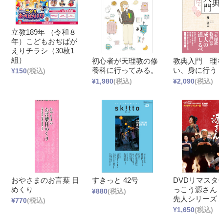
立教189年 （令和８
年）こどもおぢばが
えりチラシ（30枚1
組）
初心者が天理教の修
教典入門 理
養科に行ってみる。
い、身に行う
¥150
(税込)
¥1,980
(税込)
¥2,090
(税込)
おやさまのお言葉 日
すきっと 42号
DVDリマスタ
めくり
っこう源さん
¥880
(税込)
先人シリーズ
¥770
(税込)
¥1,650
(税込)