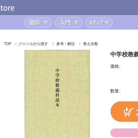
信仰
入門
メディア
TOP
ジャンルから探す
参考・解説
教え全般
中学校教
価格:
数量: