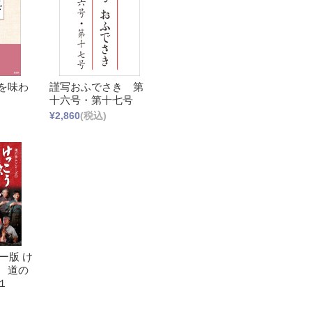
を味わ
謹写おふでさき 第
十六号・第十七号
¥2,860
(税込)
ー版 け
 道の
１