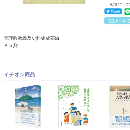
返品について
天理教教義及史料集成部編
Ａ５判
イチオシ商品