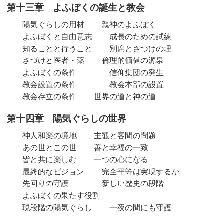
第十三章 よふぼくの誕生と教会
陽気ぐらしの用材
親神のよふぼく
よふぼくと自由意志
成長のための試練
知ることと行うこと
別席とさづけの理
さづけと医者・薬
倫理的価値の源泉
よふぼくの条件
信仰集団の発生
教会設置の条件
教会本部の設置
教会存立の条件
世界の道と神の道
第十四章 陽気ぐらしの世界
神人和楽の境地
主観と客間の問題
あの世とこの世
善と幸福の一致
皆と共に楽しむ
一つの心になる
最終的なビジョン
完全平等は実現するか
先回りの守護
新しい歴史の段階
よふぼくの果たす役割
現段階の陽気ぐらし
一夜の間にも守護