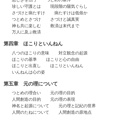
珍しい守護とは
現段階の陽気ぐらし
さづけと病たすけ
病たすけは低俗か
つとめとさづけ
さづけと誠真実
神も共に楽しむ
救済は末代まで
万人に及ぶ救済
第四章 ほこりといんねん
八つのほこりの意味
対立観念の起源
ほこりの基準
ほこりと心の自由
ほこりと出直し
ほこりといんねん
いんねんは心の姿
第五章 元の理について
つとめの理合い
元の理の目的
人間創造の目的
元の理の表現
神名と起源について
元の理と記紀の世界
人間のたねについて
人間創造の原地点