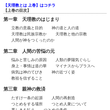
【天理教とは 上巻】はコチラ
【上巻の目次】
第一章 天理教のはじまり
立教の意義と目的
神の道と人の道
天理教は民族宗教か
天理教と他の宗教
人間が神をつくったのか
第二章 人間の苦悩の元
悩みと苦しみの原因
人類の夢陽気ぐらし
身上・事情は道の華
マイナスからプラスへ
病気は神のてびき
神の近づく姿
教祖を信ずること
第三章 親神の救済
たすけ一条の起源
人間の再創造
つとめをする場所
つとめ人衆について
悪しきを払う
つとめの条件