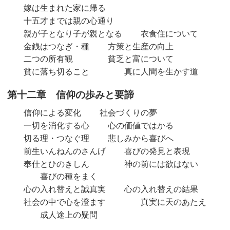
嫁は生まれた家に帰る
十五才までは親の心通り
親が子となり子が親となる
衣食住について
金銭はつなぎ・種
方策と生産の向上
二つの所有観
貧乏と富について
貧に落ち切ること
真に人間を生かす道
第十二章 信仰の歩みと要諦
信仰による変化
社会づくりの夢
一切を消化する心
心の価値ではかる
切る理・つなぐ理
悲しみから喜びへ
前生いんねんのさんげ
喜びの発見と表現
奉仕とひのきしん
神の前には欲はない
喜びの種をまく
心の入れ替えと誠真実
心の入れ替えの結果
社会の中で心を澄ます
真実に天のあたえ
成人途上の疑問