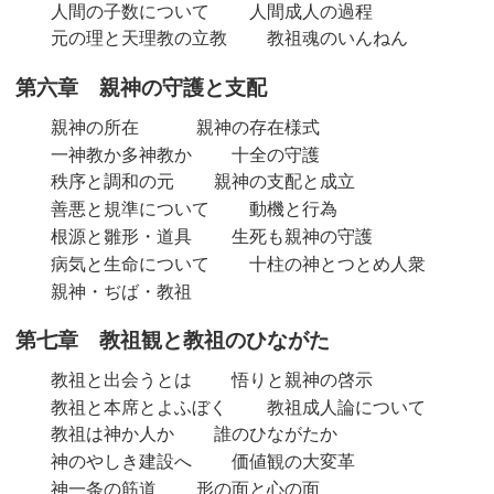
人間の子数について
人間成人の過程
元の理と天理教の立教
教祖魂のいんねん
第六章 親神の守護と支配
親神の所在
親神の存在様式
一神教か多神教か
十全の守護
秩序と調和の元
親神の支配と成立
善悪と規準について
動機と行為
根源と雛形・道具
生死も親神の守護
病気と生命について
十柱の神とつとめ人衆
親神・ぢば・教祖
第七章 教祖観と教祖のひながた
教祖と出会うとは
悟りと親神の啓示
教祖と本席とよふぼく
教祖成人論について
教祖は神か人か
誰のひながたか
神のやしき建設へ
価値観の大変革
神一条の筋道
形の面と心の面