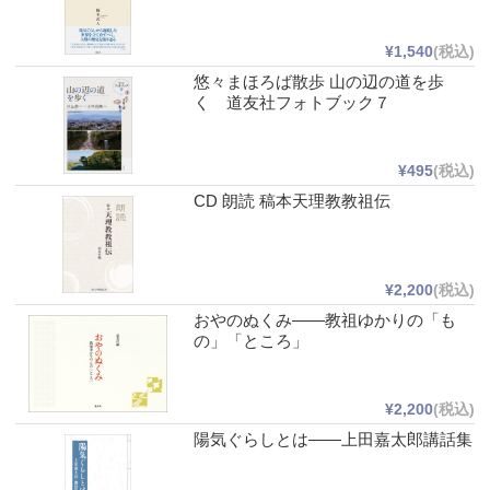
¥1,540
(税込)
悠々まほろば散歩 山の辺の道を歩
く 道友社フォトブック７
¥495
(税込)
CD 朗読 稿本天理教教祖伝
¥2,200
(税込)
おやのぬくみ――教祖ゆかりの「も
の」「ところ」
¥2,200
(税込)
陽気ぐらしとは――上田嘉太郎講話集